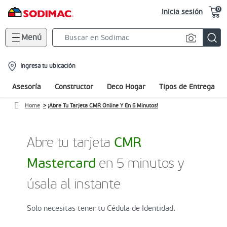
0
Inicia sesión
Menú
Search
Bar
location-
Ingresa tu ubicación
icon
Asesoría
Constructor
Deco Hogar
Tipos de Entrega
Home
¡Abre Tu Tarjeta CMR Online Y En 5 Minutos!
Abre tu tarjeta
CMR
Mastercard
en 5 minutos y
úsala al instante
Solo necesitas tener tu Cédula de Identidad.