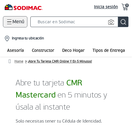
0
Inicia sesión
Menú
Search
Bar
location-
Ingresa tu ubicación
icon
Asesoría
Constructor
Deco Hogar
Tipos de Entrega
Home
¡Abre Tu Tarjeta CMR Online Y En 5 Minutos!
Abre tu tarjeta
CMR
Mastercard
en 5 minutos y
úsala al instante
Solo necesitas tener tu Cédula de Identidad.