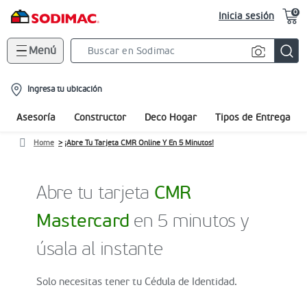
0
Inicia sesión
Menú
Search
Bar
location-
Ingresa tu ubicación
icon
Asesoría
Constructor
Deco Hogar
Tipos de Entrega
Home
¡Abre Tu Tarjeta CMR Online Y En 5 Minutos!
Abre tu tarjeta
CMR
Mastercard
en 5 minutos y
úsala al instante
Solo necesitas tener tu Cédula de Identidad.