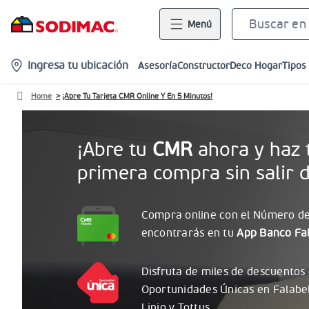
Menú
location-
Ingresa tu ubicación
Asesoría
Constructor
Deco Hogar
Tipos
icon
Home
¡Abre Tu Tarjeta CMR Online Y En 5 Minutos!
¡Abre tu
CMR
ahora y haz 
primera compra sin salir d
Compra online con el
Número
de
encontrarás
en tu
App Banco Fal
Disfruta de miles de descuentos
Oportunidades
Únicas
en Falabe
Linio y Tottus