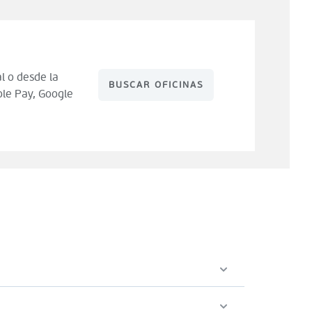
l o desde la
BUSCAR OFICINAS
le Pay, Google
 de compra). Tienes 14 días para hacer uso de