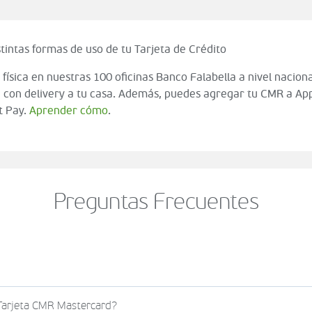
tintas formas de uso de tu Tarjeta de Crédito
 física en nuestras 100 oficinas Banco Falabella a nivel naciona
 con delivery a tu casa. Además, puedes agregar tu CMR a App
t Pay.
Aprender cómo
.
Preguntas Frecuentes
o al momento de finalizar tu compra (check out del carrito
 Tarjeta CMR Mastercard?