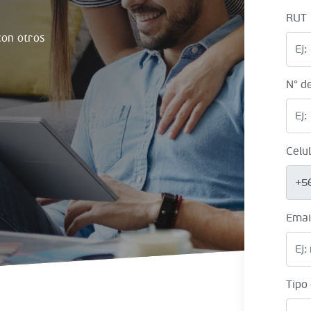
RUT
on otros
N° d
Celu
+5
Emai
Tipo