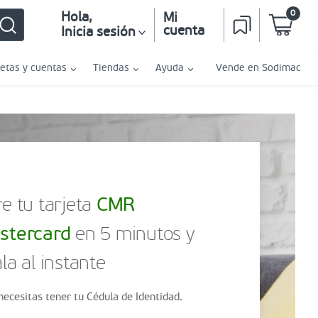
0
Hola
,
Mi
cuenta
Inicia sesión
jetas y cuentas
Tiendas
Ayuda
Vende en Sodimac
e tu tarjeta
CMR
stercard
en 5 minutos y
la al instante
necesitas tener tu Cédula de Identidad.