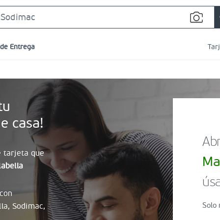
Search
Bar
 de Entrega
Tar
tu
e casa!
Abr
 tarjeta que
Ma
abella
úsa
 con
Solo 
lla, Sodimac,