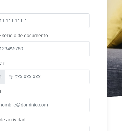
e serie o de documento
lar
6
l
 de actividad