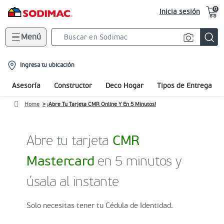
0
Inicia sesión
Menú
Search
Bar
location-
Ingresa tu ubicación
icon
Asesoría
Constructor
Deco Hogar
Tipos de Entrega
Home
¡Abre Tu Tarjeta CMR Online Y En 5 Minutos!
Abre tu tarjeta
CMR
Mastercard
en 5 minutos y
úsala al instante
Solo necesitas tener tu Cédula de Identidad.