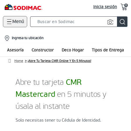
0
Inicia sesión
Menú
Search
Bar
location-
Ingresa tu ubicación
icon
Asesoría
Constructor
Deco Hogar
Tipos de Entrega
Home
¡Abre Tu Tarjeta CMR Online Y En 5 Minutos!
Abre tu tarjeta
CMR
Mastercard
en 5 minutos y
úsala al instante
Solo necesitas tener tu Cédula de Identidad.