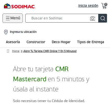
0
Inicia sesión
Menú
Search
Bar
location-
Ingresa tu ubicación
icon
Asesoría
Constructor
Deco Hogar
Tipos de Entrega
Home
¡Abre Tu Tarjeta CMR Online Y En 5 Minutos!
Abre tu tarjeta
CMR
Mastercard
en 5 minutos y
úsala al instante
Solo necesitas tener tu Cédula de Identidad.