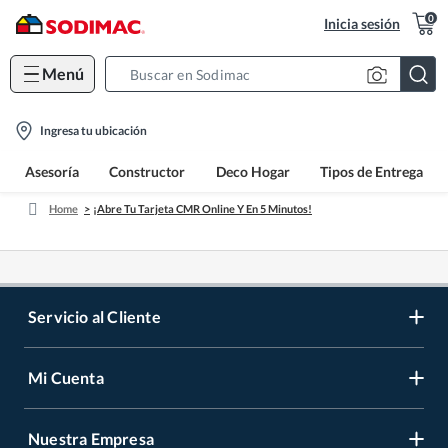
0
Inicia sesión
Menú
Search
Bar
location-
Ingresa tu ubicación
icon
Asesoría
Constructor
Deco Hogar
Tipos de Entrega
Home
¡Abre Tu Tarjeta CMR Online Y En 5 Minutos!
Servicio al Cliente
Mi Cuenta
Contáctanos
Medios de Pago
Nuestra Empresa
Registrate