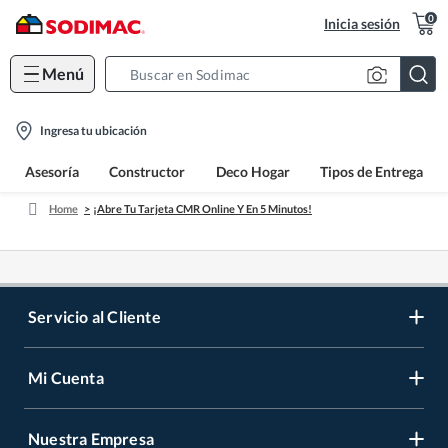
0
Inicia sesión
Menú
Search
Bar
location-
Ingresa tu ubicación
icon
Asesoría
Constructor
Deco Hogar
Tipos de Entrega
Home
¡Abre Tu Tarjeta CMR Online Y En 5 Minutos!
Servicio al Cliente
Mi Cuenta
Contáctanos
Medios de Pago
Nuestra Empresa
Registrate