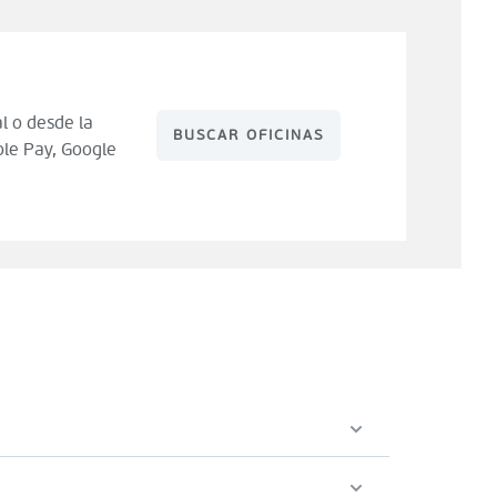
l o desde la
BUSCAR OFICINAS
le Pay, Google
 de compra). Tienes 14 días para hacer uso de