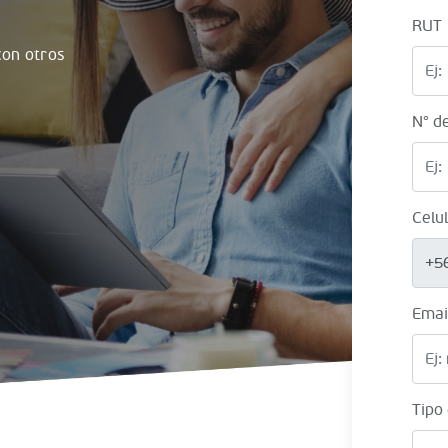
RUT
on otros
N° d
Celu
+5
Emai
Tipo