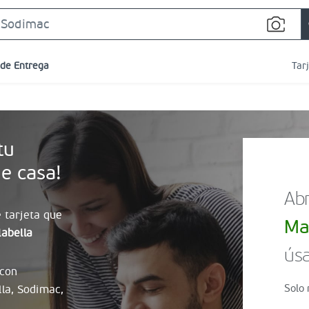
Search
Bar
 de Entrega
Tar
tu
e casa!
Abr
 tarjeta que
Ma
abella
úsa
 con
Solo 
lla, Sodimac,