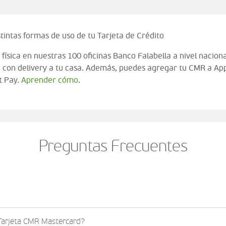
tintas formas de uso de tu Tarjeta de Crédito
 física en nuestras 100 oficinas Banco Falabella a nivel naciona
 con delivery a tu casa. Además, puedes agregar tu CMR a App
t Pay.
Aprender cómo
.
Preguntas Frecuentes
o al momento de finalizar tu compra (check out del carrito
 Tarjeta CMR Mastercard?