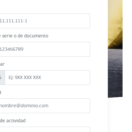
e serie o de documento
lar
6
l
 de actividad