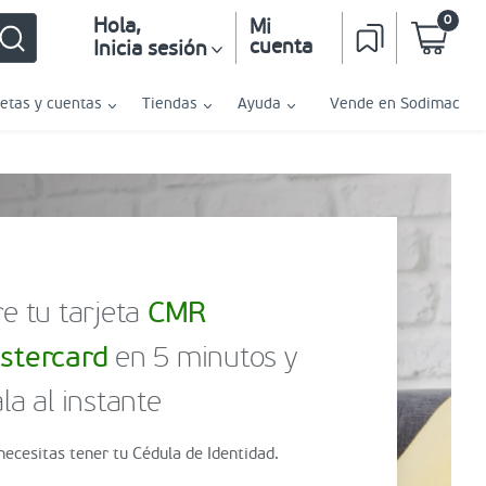
0
Hola
,
Mi
cuenta
Inicia sesión
jetas y cuentas
Tiendas
Ayuda
Vende en Sodimac
e tu tarjeta
CMR
stercard
en 5 minutos y
la al instante
necesitas tener tu Cédula de Identidad.