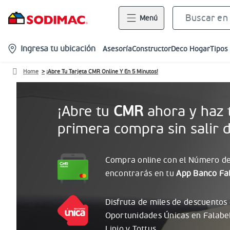
Menú
location-
Ingresa tu ubicación
Asesoría
Constructor
Deco Hogar
Tipos
icon
Home
¡Abre Tu Tarjeta CMR Online Y En 5 Minutos!
¡Abre tu
CMR
ahora y haz 
primera compra sin salir d
Compra online con el
Número
de
encontrarás
en tu
App Banco Fal
Disfruta de miles de descuentos
Oportunidades
Únicas
en Falabe
Linio y Tottus