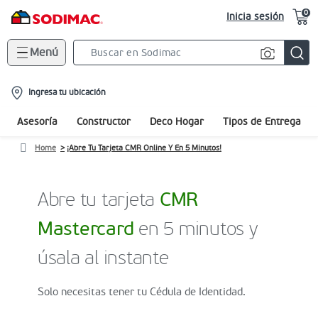
0
Inicia sesión
Menú
Search
Bar
location-
Ingresa tu ubicación
icon
Asesoría
Constructor
Deco Hogar
Tipos de Entrega
Home
¡Abre Tu Tarjeta CMR Online Y En 5 Minutos!
Abre tu tarjeta
CMR
Mastercard
en 5 minutos y
úsala al instante
Solo necesitas tener tu Cédula de Identidad.