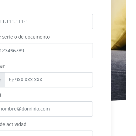
e serie o de documento
lar
6
l
 de actividad