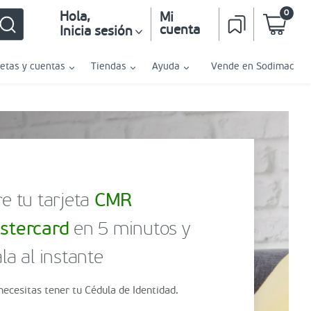
0
Hola
,
Mi
cuenta
Inicia sesión
jetas y cuentas
Tiendas
Ayuda
Vende en Sodimac
e tu tarjeta
CMR
stercard
en 5 minutos y
la al instante
necesitas tener tu Cédula de Identidad.