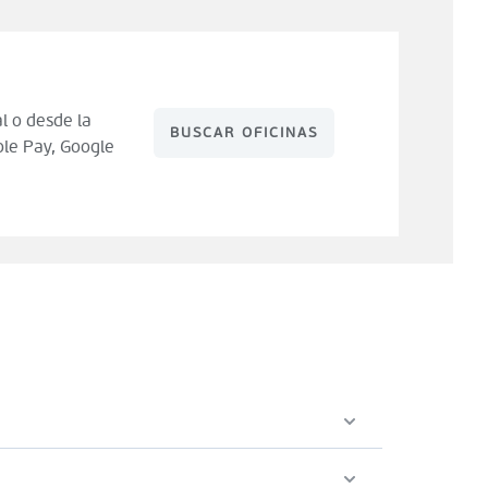
l o desde la
BUSCAR OFICINAS
le Pay, Google
 de compra). Tienes 14 días para hacer uso de