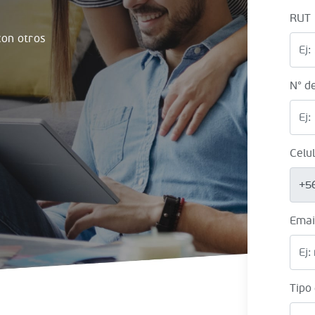
RUT
on otros
N° d
Celu
+5
Emai
Tipo