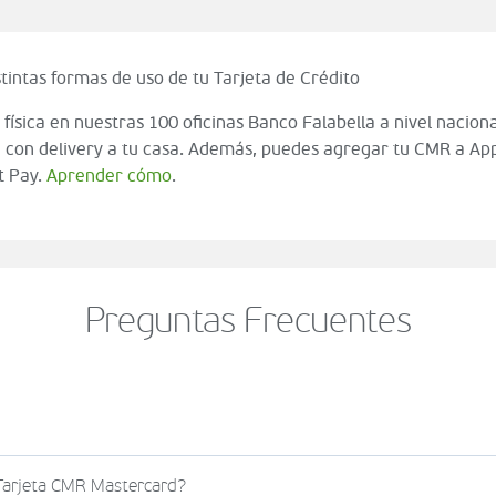
tintas formas de uso de tu Tarjeta de Crédito
 física en nuestras 100 oficinas Banco Falabella a nivel naciona
 con delivery a tu casa. Además, puedes agregar tu CMR a App
t Pay.
Aprender cómo
.
Preguntas Frecuentes
o al momento de finalizar tu compra (check out del carrito
 Tarjeta CMR Mastercard?