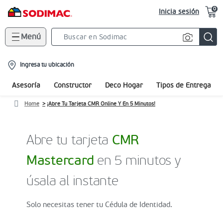
0
Inicia sesión
Menú
Search
Bar
location-
Ingresa tu ubicación
icon
Asesoría
Constructor
Deco Hogar
Tipos de Entrega
Home
¡Abre Tu Tarjeta CMR Online Y En 5 Minutos!
Abre tu tarjeta
CMR
Mastercard
en 5 minutos y
úsala al instante
Solo necesitas tener tu Cédula de Identidad.