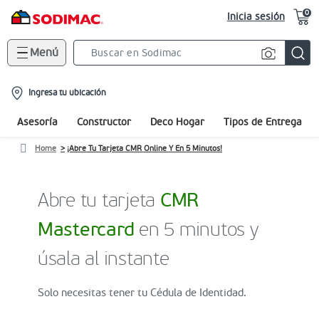
0
Inicia sesión
Menú
Search
Bar
location-
Ingresa tu ubicación
icon
Asesoría
Constructor
Deco Hogar
Tipos de Entrega
Home
¡Abre Tu Tarjeta CMR Online Y En 5 Minutos!
Abre tu tarjeta
CMR
Mastercard
en 5 minutos y
úsala al instante
Solo necesitas tener tu Cédula de Identidad.