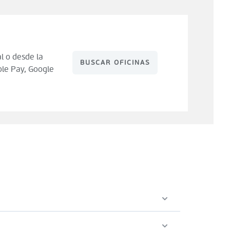
l o desde la
BUSCAR OFICINAS
le Pay, Google
 de compra). Tienes 14 días para hacer uso de