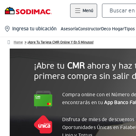
Menú
location-
Ingresa tu ubicación
Asesoría
Constructor
Deco Hogar
Tipos
icon
Home
¡Abre Tu Tarjeta CMR Online Y En 5 Minutos!
¡Abre tu
CMR
ahora y haz 
primera compra sin salir d
Compra online con el
Número
de
encontrarás
en tu
App Banco Fal
Disfruta de miles de descuentos
Oportunidades
Únicas
en Falabe
Linio y Tottus