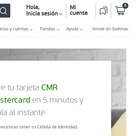
0
Hola
,
Mi
cuenta
Inicia sesión
jetas y cuentas
Tiendas
Ayuda
Vende en Sodimac
e tu tarjeta
CMR
stercard
en 5 minutos y
la al instante
necesitas tener tu Cédula de Identidad.