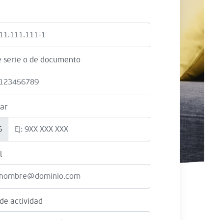
e serie o de documento
lar
6
l
 de actividad