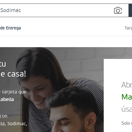
Search
Bar
 de Entrega
Tar
tu
e casa!
Abr
 tarjeta que
Ma
abella
úsa
 con
Solo 
lla, Sodimac,