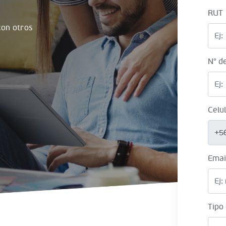
RUT
on otros
N° d
Celu
+5
Emai
Tipo