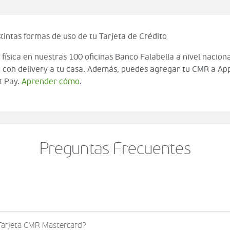
tintas formas de uso de tu Tarjeta de Crédito
 física en nuestras 100 oficinas Banco Falabella a nivel naciona
 con delivery a tu casa. Además, puedes agregar tu CMR a App
t Pay.
Aprender cómo
.
Preguntas Frecuentes
o al momento de finalizar tu compra (check out del carrito
 Tarjeta CMR Mastercard?