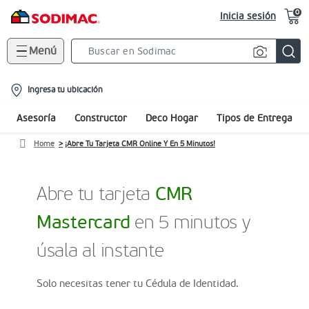
0
Inicia sesión
Menú
Search
Bar
location-
Ingresa tu ubicación
icon
Asesoría
Constructor
Deco Hogar
Tipos de Entrega
Home
¡Abre Tu Tarjeta CMR Online Y En 5 Minutos!
Abre tu tarjeta
CMR
Mastercard
en 5 minutos y
úsala al instante
Solo necesitas tener tu Cédula de Identidad.