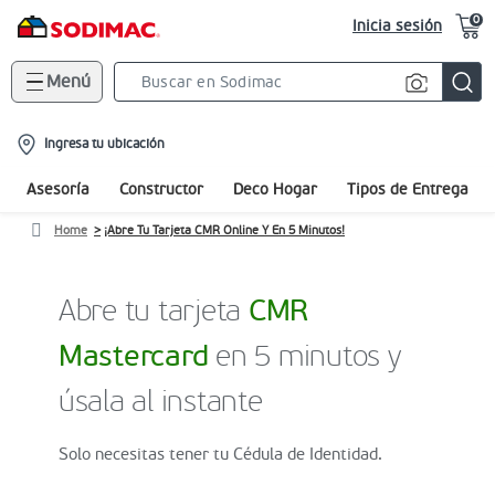
0
Inicia sesión
Menú
Search
Bar
location-
Ingresa tu ubicación
icon
Asesoría
Constructor
Deco Hogar
Tipos de Entrega
Home
¡Abre Tu Tarjeta CMR Online Y En 5 Minutos!
Abre tu tarjeta
CMR
Mastercard
en 5 minutos y
úsala al instante
Solo necesitas tener tu Cédula de Identidad.