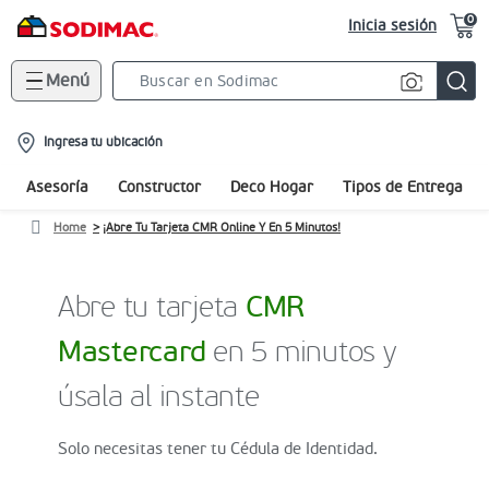
0
Inicia sesión
Menú
Search
Bar
location-
Ingresa tu ubicación
icon
Asesoría
Constructor
Deco Hogar
Tipos de Entrega
Home
¡Abre Tu Tarjeta CMR Online Y En 5 Minutos!
Abre tu tarjeta
CMR
Mastercard
en 5 minutos y
úsala al instante
Solo necesitas tener tu Cédula de Identidad.