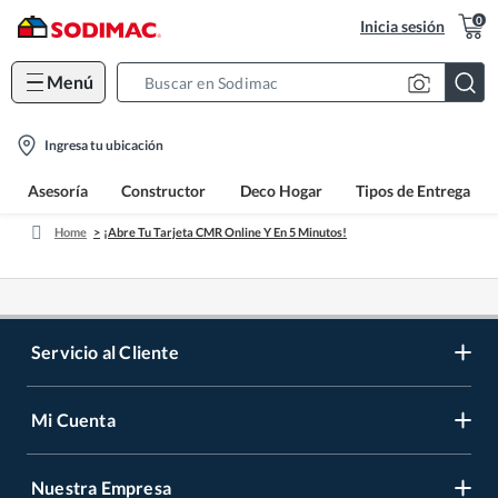
0
Inicia sesión
Menú
Search
Bar
location-
Ingresa tu ubicación
icon
Asesoría
Constructor
Deco Hogar
Tipos de Entrega
Home
¡Abre Tu Tarjeta CMR Online Y En 5 Minutos!
Servicio al Cliente
Mi Cuenta
Contáctanos
Medios de Pago
Nuestra Empresa
Registrate