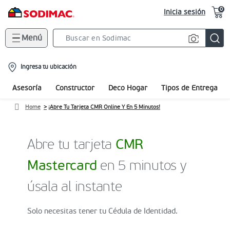
0
Inicia sesión
Menú
Search
Bar
location-
Ingresa tu ubicación
icon
Asesoría
Constructor
Deco Hogar
Tipos de Entrega
Home
¡Abre Tu Tarjeta CMR Online Y En 5 Minutos!
Abre tu tarjeta
CMR
Mastercard
en 5 minutos y
úsala al instante
Solo necesitas tener tu Cédula de Identidad.