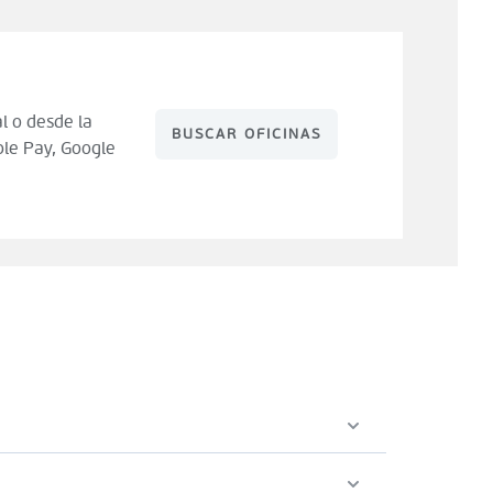
l o desde la
BUSCAR OFICINAS
le Pay, Google
 de compra). Tienes 14 días para hacer uso de