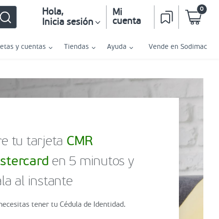
0
Hola
,
Mi
cuenta
Inicia sesión
jetas y cuentas
Tiendas
Ayuda
Vende en Sodimac
e tu tarjeta
CMR
stercard
en 5 minutos y
la al instante
necesitas tener tu Cédula de Identidad.