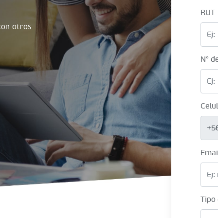
RUT
on otros
N° d
Celu
+5
Emai
Tipo