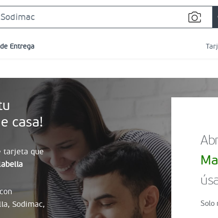
Search
Bar
 de Entrega
Tar
tu
e casa!
Abr
 tarjeta que
Ma
abella
úsa
 con
Solo 
lla, Sodimac,