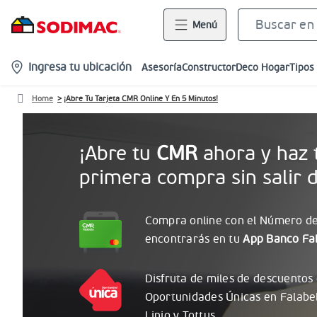
Menú
location-
Ingresa tu ubicación
Asesoría
Constructor
Deco Hogar
Tipos
icon
Home
¡Abre Tu Tarjeta CMR Online Y En 5 Minutos!
¡Abre tu
CMR
ahora y haz 
primera compra sin salir d
Compra online con el
Número
de
encontrarás
en tu
App Banco Fal
Disfruta de miles de descuentos
Oportunidades
Únicas
en Falabe
Linio y Tottus