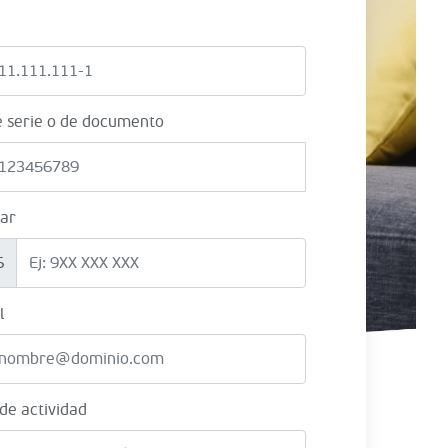
e serie o de documento
lar
6
l
 de actividad