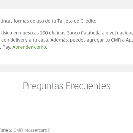
tintas formas de uso de tu Tarjeta de Crédito
 física en nuestras 100 oficinas Banco Falabella a nivel naciona
 con delivery a tu casa. Además, puedes agregar tu CMR a App
t Pay.
Aprender cómo
.
Preguntas Frecuentes
o al momento de finalizar tu compra (check out del carrito
 Tarjeta CMR Mastercard?