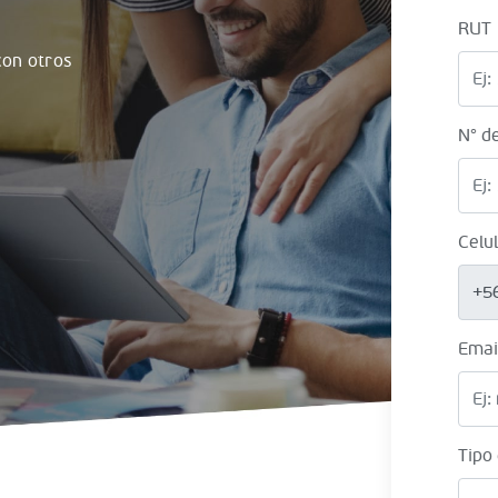
RUT
on otros
N° d
Celu
+5
Emai
Tipo