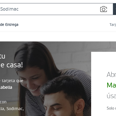
Search
Bar
 de Entrega
Tar
tu
e casa!
Abr
 tarjeta que
Ma
abella
úsa
 con
Solo 
lla, Sodimac,