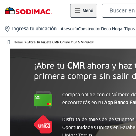
Menú
location-
Ingresa tu ubicación
Asesoría
Constructor
Deco Hogar
Tipos
icon
Home
¡Abre Tu Tarjeta CMR Online Y En 5 Minutos!
¡Abre tu
CMR
ahora y haz 
primera compra sin salir d
Compra online con el
Número
de
encontrarás
en tu
App Banco Fal
Disfruta de miles de descuentos
Oportunidades
Únicas
en Falabe
Linio y Tottus