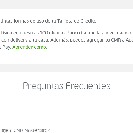
tintas formas de uso de tu Tarjeta de Crédito
 física en nuestras 100 oficinas Banco Falabella a nivel naciona
 con delivery a tu casa. Además, puedes agregar tu CMR a App
t Pay.
Aprender cómo
.
Preguntas Frecuentes
o al momento de finalizar tu compra (check out del carrito
 Tarjeta CMR Mastercard?