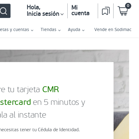
0
Hola
,
Mi
cuenta
Inicia sesión
jetas y cuentas
Tiendas
Ayuda
Vende en Sodimac
e tu tarjeta
CMR
stercard
en 5 minutos y
la al instante
necesitas tener tu Cédula de Identidad.