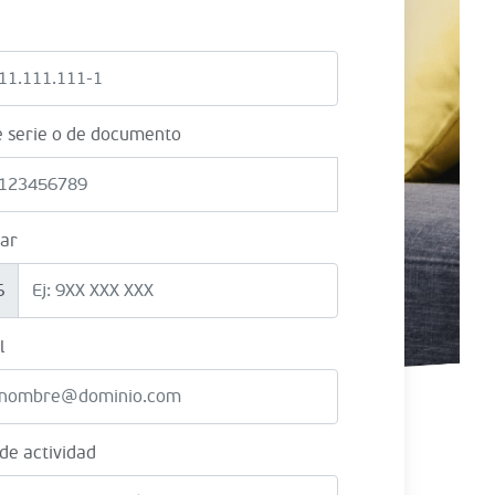
e serie o de documento
lar
6
l
 de actividad