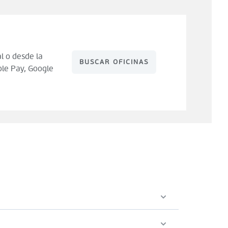
l o desde la
BUSCAR OFICINAS
le Pay, Google
 de compra). Tienes 14 días para hacer uso de