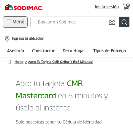
0
Inicia sesión
Menú
Search
Bar
location-
Ingresa tu ubicación
icon
Asesoría
Constructor
Deco Hogar
Tipos de Entrega
Home
¡Abre Tu Tarjeta CMR Online Y En 5 Minutos!
Abre tu tarjeta
CMR
Mastercard
en 5 minutos y
úsala al instante
Solo necesitas tener tu Cédula de Identidad.