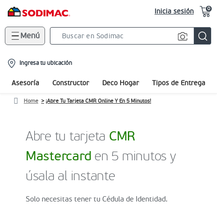
0
Inicia sesión
Menú
Search
Bar
location-
Ingresa tu ubicación
icon
Asesoría
Constructor
Deco Hogar
Tipos de Entrega
Home
¡Abre Tu Tarjeta CMR Online Y En 5 Minutos!
Abre tu tarjeta
CMR
Mastercard
en 5 minutos y
úsala al instante
Solo necesitas tener tu Cédula de Identidad.