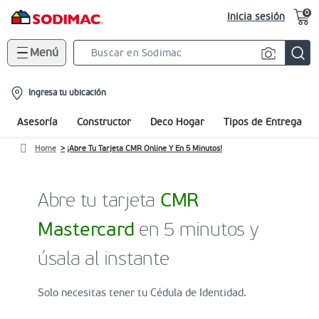
0
Inicia sesión
Menú
Search
Bar
location-
Ingresa tu ubicación
icon
Asesoría
Constructor
Deco Hogar
Tipos de Entrega
Home
¡Abre Tu Tarjeta CMR Online Y En 5 Minutos!
Abre tu tarjeta
CMR
Mastercard
en 5 minutos y
úsala al instante
Solo necesitas tener tu Cédula de Identidad.