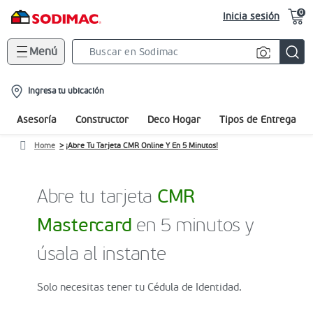
0
Inicia sesión
Menú
Search
Bar
location-
Ingresa tu ubicación
icon
Asesoría
Constructor
Deco Hogar
Tipos de Entrega
Home
¡Abre Tu Tarjeta CMR Online Y En 5 Minutos!
Abre tu tarjeta
CMR
Mastercard
en 5 minutos y
úsala al instante
Solo necesitas tener tu Cédula de Identidad.