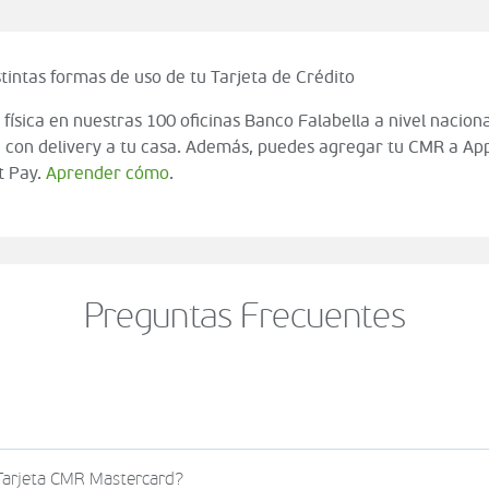
tintas formas de uso de tu Tarjeta de Crédito
 física en nuestras 100 oficinas Banco Falabella a nivel naciona
 con delivery a tu casa. Además, puedes agregar tu CMR a App
t Pay.
Aprender cómo
.
Preguntas Frecuentes
o al momento de finalizar tu compra (check out del carrito
 Tarjeta CMR Mastercard?