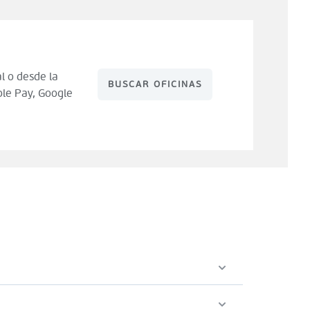
l o desde la
BUSCAR OFICINAS
le Pay, Google
 de compra). Tienes 14 días para hacer uso de