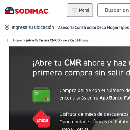
Menú
location-
Ingresa tu ubicación
Asesoría
Constructor
Deco Hogar
Tipos
icon
Home
¡Abre Tu Tarjeta CMR Online Y En 5 Minutos!
¡Abre tu
CMR
ahora y haz 
primera compra sin salir d
Compra online con el
Número
de
encontrarás
en tu
App Banco Fal
Disfruta de miles de descuentos
Oportunidades
Únicas
en Falabe
Linio y Tottus