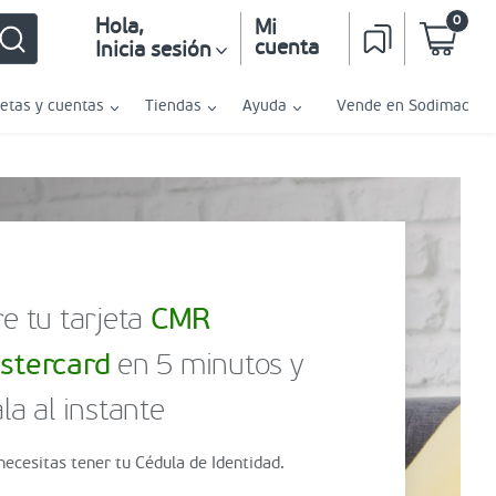
0
Hola
,
Mi
cuenta
Inicia sesión
jetas y cuentas
Tiendas
Ayuda
Vende en Sodimac
e tu tarjeta
CMR
stercard
en 5 minutos y
la al instante
necesitas tener tu Cédula de Identidad.