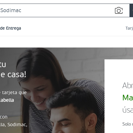
Search
Bar
 de Entrega
Tar
tu
e casa!
Abr
 tarjeta que
Ma
abella
úsa
 con
Solo 
lla, Sodimac,