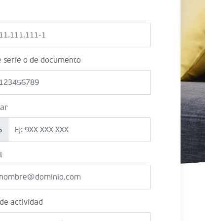
e serie o de documento
lar
6
l
 de actividad