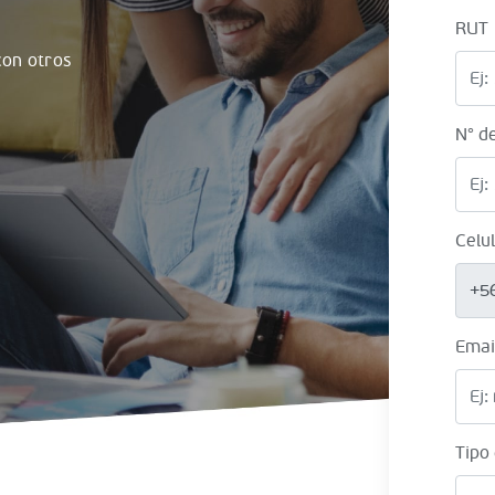
RUT
on otros
N° d
Celu
+5
Emai
Tipo