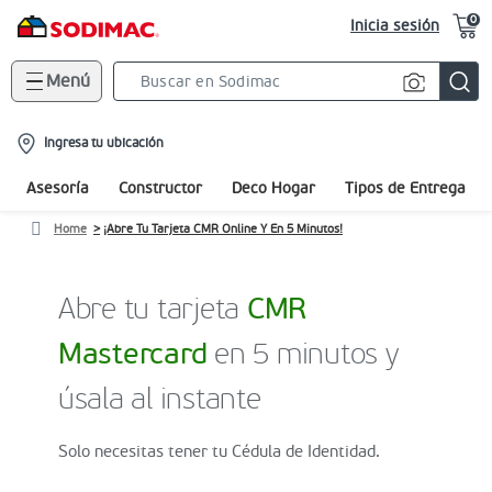
0
Inicia sesión
Menú
Search
Bar
location-
Ingresa tu ubicación
icon
Asesoría
Constructor
Deco Hogar
Tipos de Entrega
Home
¡Abre Tu Tarjeta CMR Online Y En 5 Minutos!
Abre tu tarjeta
CMR
Mastercard
en 5 minutos y
úsala al instante
Solo necesitas tener tu Cédula de Identidad.