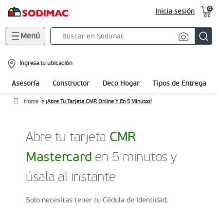
0
Inicia sesión
Menú
Search
Bar
location-
Ingresa tu ubicación
icon
Asesoría
Constructor
Deco Hogar
Tipos de Entrega
Home
¡Abre Tu Tarjeta CMR Online Y En 5 Minutos!
Abre tu tarjeta
CMR
Mastercard
en 5 minutos y
úsala al instante
Solo necesitas tener tu Cédula de Identidad.