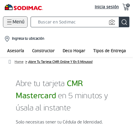
0
Inicia sesión
Menú
Search
Bar
location-
Ingresa tu ubicación
icon
Asesoría
Constructor
Deco Hogar
Tipos de Entrega
Home
¡Abre Tu Tarjeta CMR Online Y En 5 Minutos!
Abre tu tarjeta
CMR
Mastercard
en 5 minutos y
úsala al instante
Solo necesitas tener tu Cédula de Identidad.