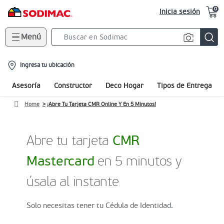
0
Inicia sesión
Menú
Search
Bar
location-
Ingresa tu ubicación
icon
Asesoría
Constructor
Deco Hogar
Tipos de Entrega
Home
¡Abre Tu Tarjeta CMR Online Y En 5 Minutos!
Abre tu tarjeta
CMR
Mastercard
en 5 minutos y
úsala al instante
Solo necesitas tener tu Cédula de Identidad.