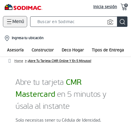
0
Inicia sesión
Menú
Search
Bar
location-
Ingresa tu ubicación
icon
Asesoría
Constructor
Deco Hogar
Tipos de Entrega
Home
¡Abre Tu Tarjeta CMR Online Y En 5 Minutos!
Abre tu tarjeta
CMR
Mastercard
en 5 minutos y
úsala al instante
Solo necesitas tener tu Cédula de Identidad.