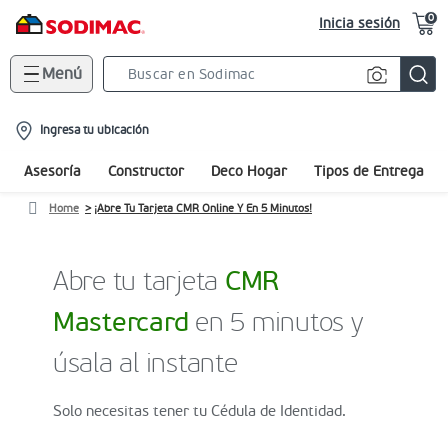
0
Inicia sesión
Menú
Search
Bar
location-
Ingresa tu ubicación
icon
Asesoría
Constructor
Deco Hogar
Tipos de Entrega
Home
¡Abre Tu Tarjeta CMR Online Y En 5 Minutos!
Abre tu tarjeta
CMR
Mastercard
en 5 minutos y
úsala al instante
Solo necesitas tener tu Cédula de Identidad.