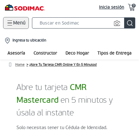
0
Inicia sesión
Menú
Search
Bar
location-
Ingresa tu ubicación
icon
Asesoría
Constructor
Deco Hogar
Tipos de Entrega
Home
¡Abre Tu Tarjeta CMR Online Y En 5 Minutos!
Abre tu tarjeta
CMR
Mastercard
en 5 minutos y
úsala al instante
Solo necesitas tener tu Cédula de Identidad.