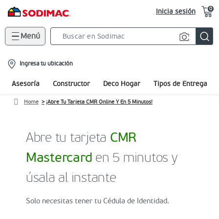
0
Inicia sesión
Menú
Search
Bar
location-
Ingresa tu ubicación
icon
Asesoría
Constructor
Deco Hogar
Tipos de Entrega
Home
¡Abre Tu Tarjeta CMR Online Y En 5 Minutos!
Abre tu tarjeta
CMR
Mastercard
en 5 minutos y
úsala al instante
Solo necesitas tener tu Cédula de Identidad.