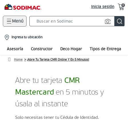
0
Inicia sesión
Menú
Search
Bar
location-
Ingresa tu ubicación
icon
Asesoría
Constructor
Deco Hogar
Tipos de Entrega
Home
¡Abre Tu Tarjeta CMR Online Y En 5 Minutos!
Abre tu tarjeta
CMR
Mastercard
en 5 minutos y
úsala al instante
Solo necesitas tener tu Cédula de Identidad.