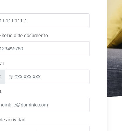
e serie o de documento
lar
6
l
 de actividad