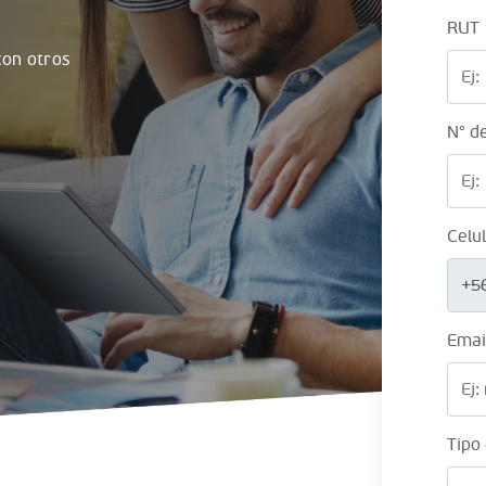
RUT
on otros
N° d
Celu
+5
Emai
Tipo