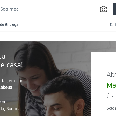
Search
Bar
 de Entrega
Tar
tu
e casa!
Abr
 tarjeta que
Ma
abella
úsa
 con
Solo 
lla, Sodimac,