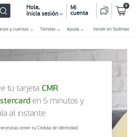
0
Hola
,
Mi
cuenta
Inicia sesión
jetas y cuentas
Tiendas
Ayuda
Vende en Sodimac
e tu tarjeta
CMR
stercard
en 5 minutos y
la al instante
necesitas tener tu Cédula de Identidad.