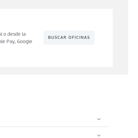
l o desde la
BUSCAR OFICINAS
le Pay, Google
 de compra). Tienes 14 días para hacer uso de