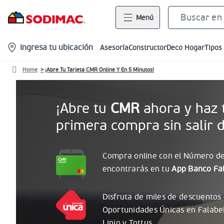
Menú
location-
Ingresa tu ubicación
Asesoría
Constructor
Deco Hogar
Tipos
icon
Home
¡Abre Tu Tarjeta CMR Online Y En 5 Minutos!
¡Abre tu
CMR
ahora y haz 
primera compra sin salir d
Compra online con el
Número
de
encontrarás
en tu
App Banco Fal
Disfruta de miles de descuentos
Oportunidades
Únicas
en Falabe
Linio y Tottus