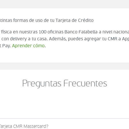
tintas formas de uso de tu Tarjeta de Crédito
 física en nuestras 100 oficinas Banco Falabella a nivel naciona
 con delivery a tu casa. Además, puedes agregar tu CMR a App
t Pay.
Aprender cómo
.
Preguntas Frecuentes
o al momento de finalizar tu compra (check out del carrito
 Tarjeta CMR Mastercard?