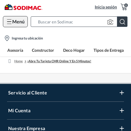
0
Inicia sesión
Menú
Search
Bar
location-
Ingresa tu ubicación
icon
Asesoría
Constructor
Deco Hogar
Tipos de Entrega
Home
¡Abre Tu Tarjeta CMR Online Y En 5 Minutos!
Servicio al Cliente
Mi Cuenta
Contáctanos
Medios de Pago
Nuestra Empresa
Registrate