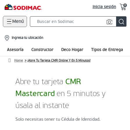
0
Inicia sesión
Menú
Search
Bar
location-
Ingresa tu ubicación
icon
Asesoría
Constructor
Deco Hogar
Tipos de Entrega
Home
¡Abre Tu Tarjeta CMR Online Y En 5 Minutos!
Abre tu tarjeta
CMR
Mastercard
en 5 minutos y
úsala al instante
Solo necesitas tener tu Cédula de Identidad.