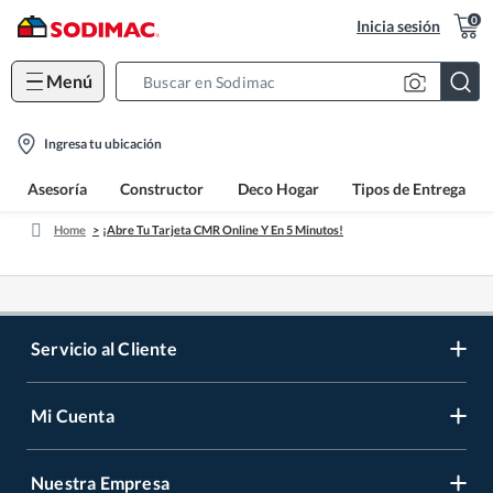
0
Inicia sesión
Menú
Search
Bar
location-
Ingresa tu ubicación
icon
Asesoría
Constructor
Deco Hogar
Tipos de Entrega
Home
¡Abre Tu Tarjeta CMR Online Y En 5 Minutos!
Servicio al Cliente
Mi Cuenta
Contáctanos
Medios de Pago
Nuestra Empresa
Registrate