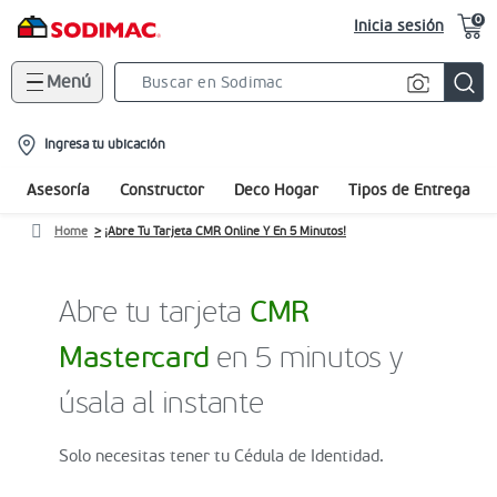
0
Inicia sesión
Menú
Search
Bar
location-
Ingresa tu ubicación
icon
Asesoría
Constructor
Deco Hogar
Tipos de Entrega
Home
¡Abre Tu Tarjeta CMR Online Y En 5 Minutos!
Abre tu tarjeta
CMR
Mastercard
en 5 minutos y
úsala al instante
Solo necesitas tener tu Cédula de Identidad.