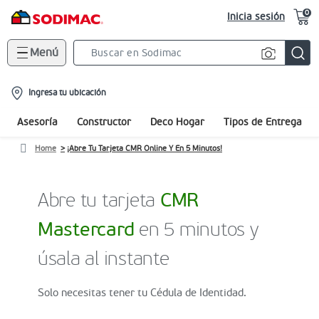
0
Inicia sesión
Menú
Search
Bar
location-
Ingresa tu ubicación
icon
Asesoría
Constructor
Deco Hogar
Tipos de Entrega
Home
¡Abre Tu Tarjeta CMR Online Y En 5 Minutos!
Abre tu tarjeta
CMR
Mastercard
en 5 minutos y
úsala al instante
Solo necesitas tener tu Cédula de Identidad.