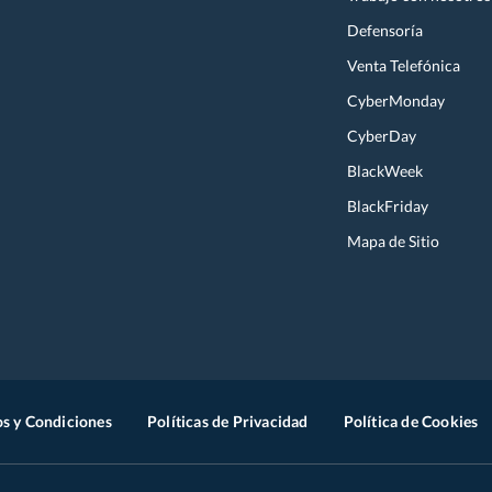
Defensoría
Venta Telefónica
CyberMonday
CyberDay
BlackWeek
BlackFriday
Mapa de Sitio
s y Condiciones
Políticas de Privacidad
Política de Cookies