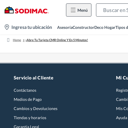
Menú
location-
Ingresa tu ubicación
Asesoría
Constructor
Deco Hogar
Tipos 
icon
Home
¡Abre Tu Tarjeta CMR Online Y En 5 Minutos!
Servicio al Cliente
Mi C
Contáctanos
Regist
Medios de Pago
Cambi
Cambios y Devoluciones
Mis C
Tiendas y horarios
Ayuda
Garantía Legal