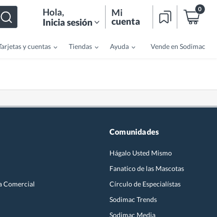
0
Hola
,
Mi
cuenta
Inicia sesión
Tarjetas y cuentas
Tiendas
Ayuda
Vende en Sodimac
Comunidades
Hágalo Usted Mismo
Fanatico de las Mascotas
a Comercial
Círculo de Especialístas
Sodimac Trends
Sodimac Media