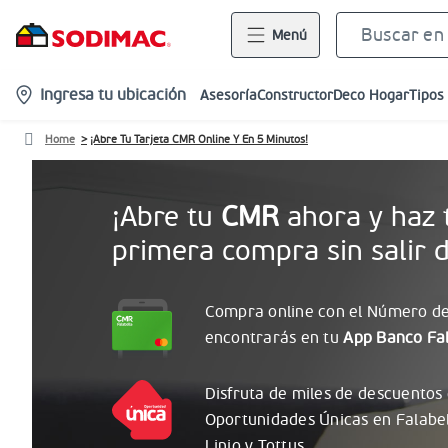
Menú
location-
Ingresa tu ubicación
Asesoría
Constructor
Deco Hogar
Tipos
icon
Home
¡Abre Tu Tarjeta CMR Online Y En 5 Minutos!
¡Abre tu
CMR
ahora y haz 
primera compra sin salir d
Compra online con el
Número
de
encontrarás
en tu
App Banco Fal
Disfruta de miles de descuentos
Oportunidades
Únicas
en Falabe
Linio y Tottus