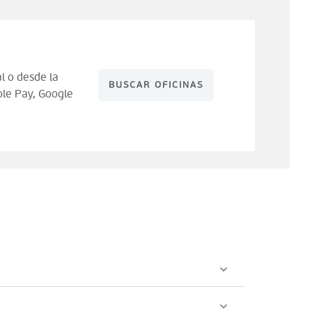
l o desde la
BUSCAR OFICINAS
le Pay, Google
 de compra). Tienes 14 días para hacer uso de