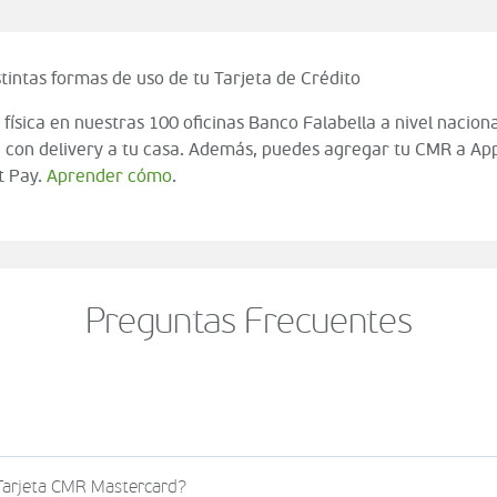
tintas formas de uso de tu Tarjeta de Crédito
 física en nuestras 100 oficinas Banco Falabella a nivel naciona
 con delivery a tu casa. Además, puedes agregar tu CMR a App
t Pay.
Aprender cómo
.
Preguntas Frecuentes
o al momento de finalizar tu compra (check out del carrito
 Tarjeta CMR Mastercard?