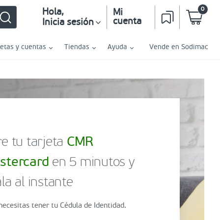
0
Hola
,
Mi
cuenta
Inicia sesión
jetas y cuentas
Tiendas
Ayuda
Vende en Sodimac
e tu tarjeta
CMR
stercard
en 5 minutos y
la al instante
necesitas tener tu Cédula de Identidad.