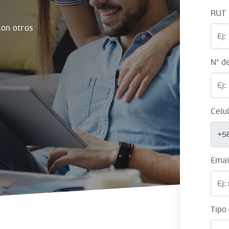
RUT
on otros
N° d
Celu
+5
Emai
Tipo