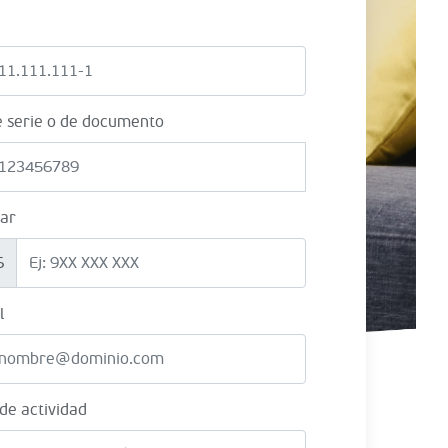
e serie o de documento
lar
6
l
 de actividad