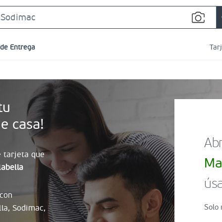
Search
Bar
 de Entrega
Tar
tu
e casa!
Abr
 tarjeta que
Ma
abella
úsa
 con
Solo 
lla, Sodimac,