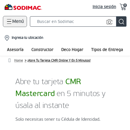
0
Inicia sesión
Menú
Search
Bar
location-
Ingresa tu ubicación
icon
Asesoría
Constructor
Deco Hogar
Tipos de Entrega
Home
¡Abre Tu Tarjeta CMR Online Y En 5 Minutos!
Abre tu tarjeta
CMR
Mastercard
en 5 minutos y
úsala al instante
Solo necesitas tener tu Cédula de Identidad.