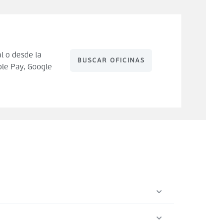
l o desde la
BUSCAR OFICINAS
le Pay, Google
 de compra). Tienes 14 días para hacer uso de