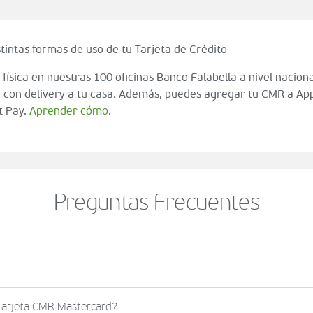
tintas formas de uso de tu Tarjeta de Crédito
 física en nuestras 100 oficinas Banco Falabella a nivel naciona
 con delivery a tu casa. Además, puedes agregar tu CMR a App
t Pay.
Aprender cómo
.
Preguntas Frecuentes
o al momento de finalizar tu compra (check out del carrito
 Tarjeta CMR Mastercard?