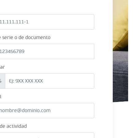
e serie o de documento
lar
6
l
 de actividad