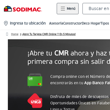
Menú
location-
Ingresa tu ubicación
Asesoría
Constructor
Deco Hogar
Tipos
icon
Home
¡Abre Tu Tarjeta CMR Online Y En 5 Minutos!
¡Abre tu
CMR
ahora y haz 
primera compra sin salir d
Compra online con el
Número
de
encontrarás
en tu
App Banco Fal
Disfruta de miles de descuentos
Oportunidades
Únicas
en Falabe
Linio y Tottus