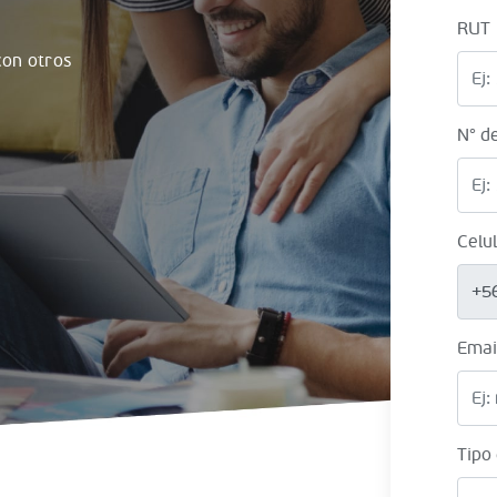
RUT
on otros
N° d
Celu
+5
Emai
Tipo