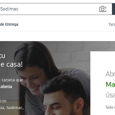
Search
Bar
 de Entrega
Tar
tu
e casa!
Abr
 tarjeta que
Ma
abella
úsa
 con
Solo 
lla, Sodimac,