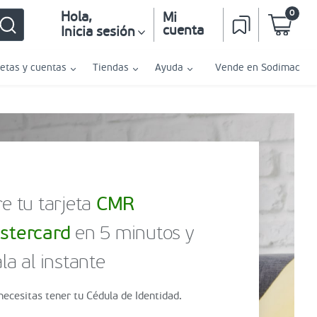
0
Hola
,
Mi
cuenta
Inicia sesión
jetas y cuentas
Tiendas
Ayuda
Vende en Sodimac
e tu tarjeta
CMR
stercard
en 5 minutos y
la al instante
necesitas tener tu Cédula de Identidad.