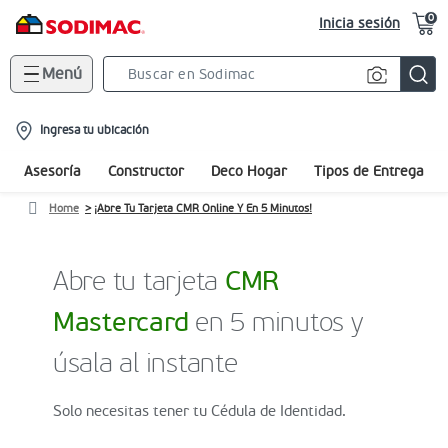
0
Inicia sesión
Menú
Search
Bar
location-
Ingresa tu ubicación
icon
Asesoría
Constructor
Deco Hogar
Tipos de Entrega
Home
¡Abre Tu Tarjeta CMR Online Y En 5 Minutos!
Abre tu tarjeta
CMR
Mastercard
en 5 minutos y
úsala al instante
Solo necesitas tener tu Cédula de Identidad.