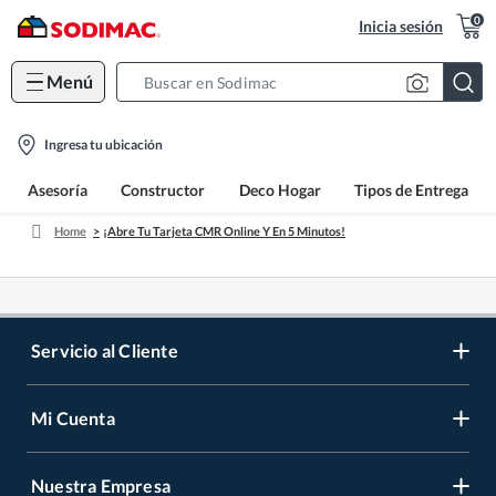
0
Inicia sesión
Menú
Search
Bar
location-
Ingresa tu ubicación
icon
Asesoría
Constructor
Deco Hogar
Tipos de Entrega
Home
¡Abre Tu Tarjeta CMR Online Y En 5 Minutos!
Servicio al Cliente
Mi Cuenta
Contáctanos
Medios de Pago
Nuestra Empresa
Registrate