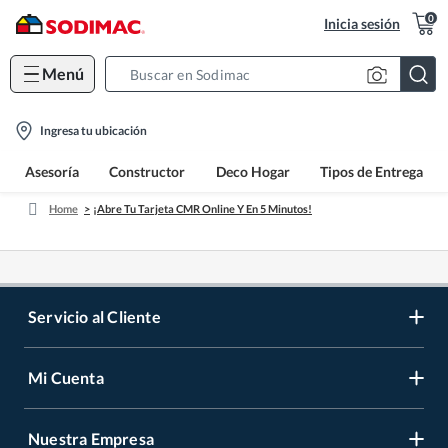
0
Inicia sesión
Menú
Search
Bar
location-
Ingresa tu ubicación
icon
Asesoría
Constructor
Deco Hogar
Tipos de Entrega
Home
¡Abre Tu Tarjeta CMR Online Y En 5 Minutos!
Servicio al Cliente
Mi Cuenta
Contáctanos
Medios de Pago
Nuestra Empresa
Registrate