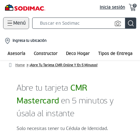
0
Inicia sesión
Menú
Search
Bar
location-
Ingresa tu ubicación
icon
Asesoría
Constructor
Deco Hogar
Tipos de Entrega
Home
¡Abre Tu Tarjeta CMR Online Y En 5 Minutos!
Abre tu tarjeta
CMR
Mastercard
en 5 minutos y
úsala al instante
Solo necesitas tener tu Cédula de Identidad.